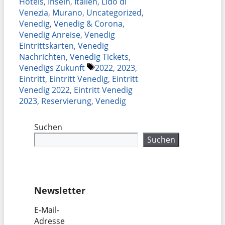
Hotels
,
Inseln
,
Italien
,
Lido di
Venezia
,
Murano
,
Uncategorized
,
Venedig
,
Venedig & Corona
,
Venedig Anreise
,
Venedig
Eintrittskarten
,
Venedig
Nachrichten
,
Venedig Tickets
,
Schlagwörter
Venedigs Zukunft
2022
,
2023
,
Eintritt
,
Eintritt Venedig
,
Eintritt
Venedig 2022
,
Eintritt Venedig
2023
,
Reservierung
,
Venedig
Suchen
Suchen
Newsletter
E-Mail-
Adresse