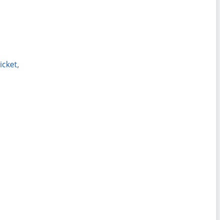
icket
,