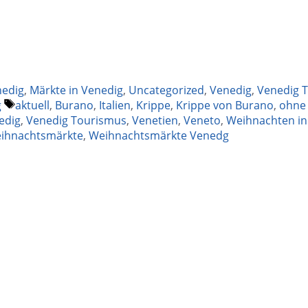
nedig
,
Märkte in Venedig
,
Uncategorized
,
Venedig
,
Venedig T
Schlagwörter
g
aktuell
,
Burano
,
Italien
,
Krippe
,
Krippe von Burano
,
ohne
edig
,
Venedig Tourismus
,
Venetien
,
Veneto
,
Weihnachten in
ihnachtsmärkte
,
Weihnachtsmärkte Venedg