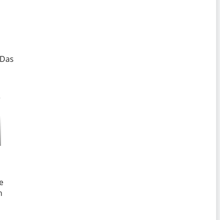
 Das
e
h