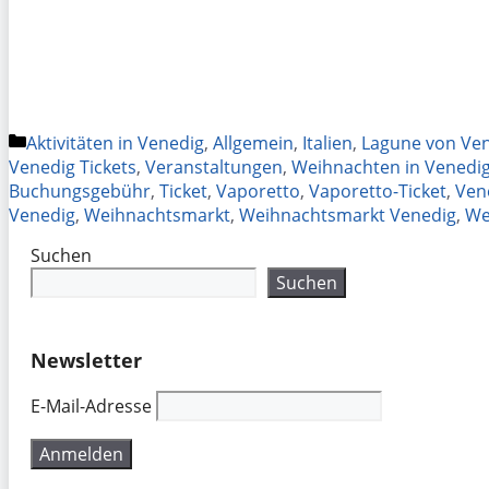
Kategorien
Aktivitäten in Venedig
,
Allgemein
,
Italien
,
Lagune von Ve
Venedig Tickets
,
Veranstaltungen
,
Weihnachten in Venedi
Buchungsgebühr
,
Ticket
,
Vaporetto
,
Vaporetto-Ticket
,
Ven
Venedig
,
Weihnachtsmarkt
,
Weihnachtsmarkt Venedig
,
We
Suchen
Suchen
Newsletter
E-Mail-Adresse