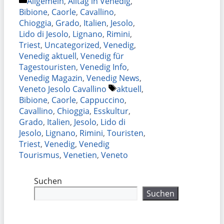
Kategorien
Allgemein
,
Alltag in Venedig
,
Bibione
,
Caorle
,
Cavallino
,
Chioggia
,
Grado
,
Italien
,
Jesolo
,
Lido di Jesolo
,
Lignano
,
Rimini
,
Triest
,
Uncategorized
,
Venedig
,
Venedig aktuell
,
Venedig für
Tagestouristen
,
Venedig Info
,
Venedig Magazin
,
Venedig News
,
Schlagwörter
Veneto Jesolo Cavallino
aktuell
,
Bibione
,
Caorle
,
Cappuccino
,
Cavallino
,
Chioggia
,
Esskultur
,
Grado
,
Italien
,
Jesolo
,
Lido di
Jesolo
,
Lignano
,
Rimini
,
Touristen
,
Triest
,
Venedig
,
Venedig
Tourismus
,
Venetien
,
Veneto
Suchen
Suchen