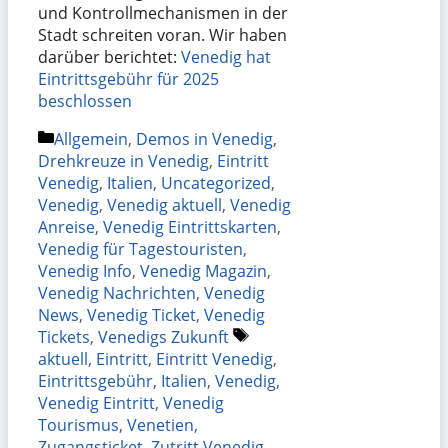
und Kontrollmechanismen in der
Stadt schreiten voran. Wir haben
darüber berichtet:
Venedig hat
Eintrittsgebühr für 2025
beschlossen
Kategorien
Allgemein
,
Demos in Venedig
,
Drehkreuze in Venedig
,
Eintritt
Venedig
,
Italien
,
Uncategorized
,
Venedig
,
Venedig aktuell
,
Venedig
Anreise
,
Venedig Eintrittskarten
,
Venedig für Tagestouristen
,
Venedig Info
,
Venedig Magazin
,
Venedig Nachrichten
,
Venedig
News
,
Venedig Ticket
,
Venedig
Schlagwörter
Tickets
,
Venedigs Zukunft
aktuell
,
Eintritt
,
Eintritt Venedig
,
Eintrittsgebühr
,
Italien
,
Venedig
,
Venedig Eintritt
,
Venedig
Tourismus
,
Venetien
,
Zugangsticket
,
Zutritt Venedig