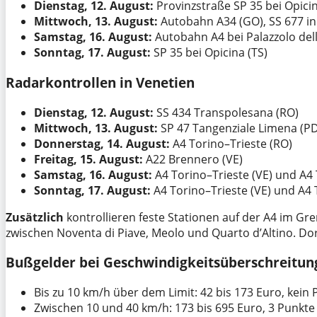
Dienstag, 12. August:
Provinzstraße SP 35 bei Opicin
Mittwoch, 13. August:
Autobahn A34 (GO), SS 677 in 
Samstag, 16. August:
Autobahn A4 bei Palazzolo dell
Sonntag, 17. August:
SP 35 bei Opicina (TS)
Radarkontrollen in Venetien
Dienstag, 12. August:
SS 434 Transpolesana (RO)
Mittwoch, 13. August:
SP 47 Tangenziale Limena (PD
Donnerstag, 14. August:
A4 Torino–Trieste (RO)
Freitag, 15. August:
A22 Brennero (VE)
Samstag, 16. August:
A4 Torino–Trieste (VE) und A4 
Sonntag, 17. August:
A4 Torino–Trieste (VE) und A4 
Zusätzlich
kontrollieren feste Stationen auf der A4 im Gr
zwischen Noventa di Piave, Meolo und Quarto d’Altino. Dor
Bußgelder bei Geschwindigkeitsüberschreitun
Bis zu 10 km/h über dem Limit: 42 bis 173 Euro, kein
Zwischen 10 und 40 km/h: 173 bis 695 Euro, 3 Punkte