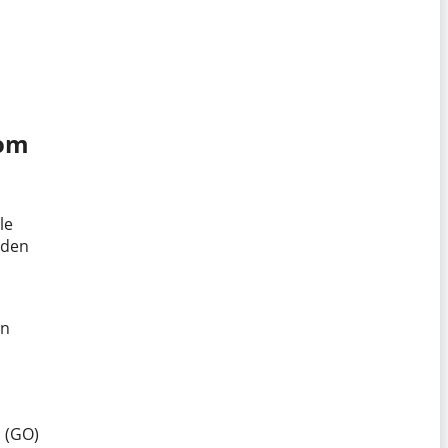
vom
le
 den
nn
i (GO)