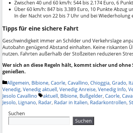
Zwischen 40 und 60 km/h: 544 bis 2.174 Euro, 6 Punk
Über 60 km/h: 847 bis 3.389 Euro, 10 Punkte Abzug u
In der Nacht von 22 bis 7 Uhr und bei Wiederholung e
Tipps für eine sichere Fahrt
Geschwindigkeit immer an Schilder und Verkehrslage anpa
Autobahn genügend Abstand einhalten. Keine riskanten 
nutzen. Fahrten außerhalb der Stoßzeiten reduzieren Stres
Wer sich an diese Regeln hält, kommt sicher und ohne 
genießen.
Kategorien
Allgemein
,
Bibione
,
Caorle
,
Cavallino
,
Chioggia
,
Grado
,
It
Venedig
,
Venedig aktuell
,
Venedig Anreise
,
Venedig Info
,
V
Schlagwörter
Jesolo Cavallino
aktuell
,
Bibione
,
Bußgelder
,
Caorle
,
Cava
Jesolo
,
Lignano
,
Radar
,
Radar in Italien
,
Radarkontrollen
,
S
Suchen
Suchen