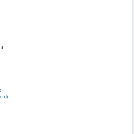
ht
o
o di