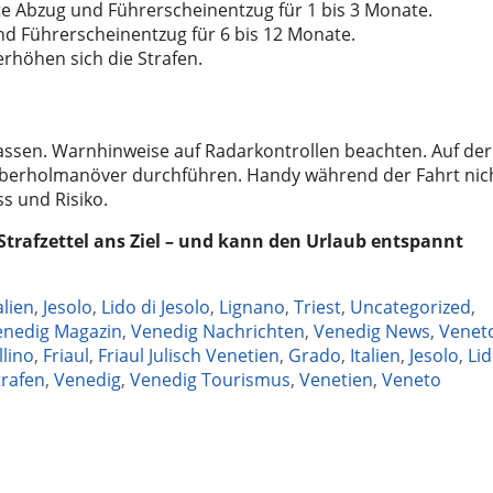
te Abzug und Führerscheinentzug für 1 bis 3 Monate.
nd Führerscheinentzug für 6 bis 12 Monate.
rhöhen sich die Strafen.
ssen. Warnhinweise auf Radarkontrollen beachten. Auf der
Überholmanöver durchführen. Handy während der Fahrt nic
s und Risiko.
Strafzettel ans Ziel – und kann den Urlaub entspannt
alien
,
Jesolo
,
Lido di Jesolo
,
Lignano
,
Triest
,
Uncategorized
,
enedig Magazin
,
Venedig Nachrichten
,
Venedig News
,
Venet
llino
,
Friaul
,
Friaul Julisch Venetien
,
Grado
,
Italien
,
Jesolo
,
Lid
trafen
,
Venedig
,
Venedig Tourismus
,
Venetien
,
Veneto