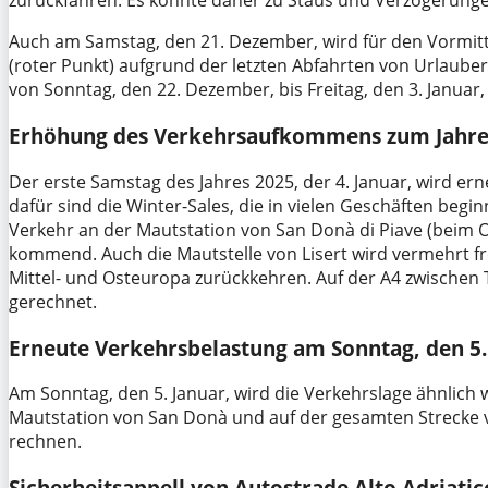
zurückfahren. Es könnte daher zu Staus und Verzögerunge
Auch am Samstag, den 21. Dezember, wird für den Vormi
(roter Punkt) aufgrund der letzten Abfahrten von Urlauber
von Sonntag, den 22. Dezember, bis Freitag, den 3. Januar
Erhöhung des Verkehrsaufkommens zum Jahre
Der erste Samstag des Jahres 2025, der 4. Januar, wird 
dafür sind die Winter-Sales, die in vielen Geschäften beg
Verkehr an der Mautstation von San Donà di Piave (beim O
kommend. Auch die Mautstelle von Lisert wird vermehrt fre
Mittel- und Osteuropa zurückkehren. Auf der A4 zwischen 
gerechnet.
Erneute Verkehrsbelastung am Sonntag, den 5.
Am Sonntag, den 5. Januar, wird die Verkehrslage ähnlich 
Mautstation von San Donà und auf der gesamten Strecke 
rechnen.
Sicherheitsappell von Autostrade Alto Adriatic