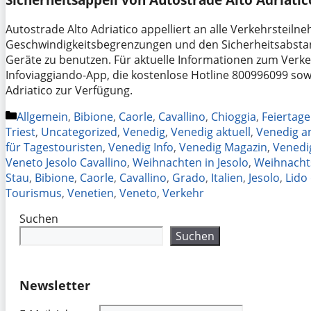
Autostrade Alto Adriatico appelliert an alle Verkehrsteiln
Geschwindigkeitsbegrenzungen und den Sicherheitsabstan
Geräte zu benutzen. Für aktuelle Informationen zum Verk
Infoviaggiando-App, die kostenlose Hotline 800996099 so
Adriatico zur Verfügung.
Kategorien
Allgemein
,
Bibione
,
Caorle
,
Cavallino
,
Chioggia
,
Feiertage 
Triest
,
Uncategorized
,
Venedig
,
Venedig aktuell
,
Venedig a
für Tagestouristen
,
Venedig Info
,
Venedig Magazin
,
Venedi
Veneto Jesolo Cavallino
,
Weihnachten in Jesolo
,
Weihnachts
Stau
,
Bibione
,
Caorle
,
Cavallino
,
Grado
,
Italien
,
Jesolo
,
Lido 
Tourismus
,
Venetien
,
Veneto
,
Verkehr
Suchen
Suchen
Newsletter