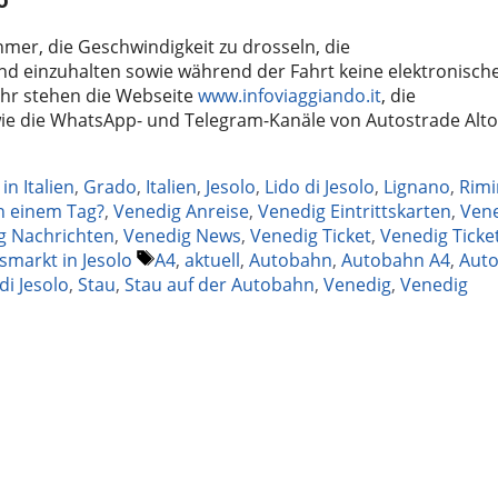
ehmer, die Geschwindigkeit zu drosseln, die
d einzuhalten sowie während der Fahrt keine elektronisch
ehr stehen die Webseite
www.infoviaggiando.it
, die
wie die WhatsApp- und Telegram-Kanäle von Autostrade Alto
in Italien
,
Grado
,
Italien
,
Jesolo
,
Lido di Jesolo
,
Lignano
,
Rimi
n einem Tag?
,
Venedig Anreise
,
Venedig Eintrittskarten
,
Ven
g Nachrichten
,
Venedig News
,
Venedig Ticket
,
Venedig Ticke
Schlagwörter
markt in Jesolo
A4
,
aktuell
,
Autobahn
,
Autobahn A4
,
Aut
di Jesolo
,
Stau
,
Stau auf der Autobahn
,
Venedig
,
Venedig