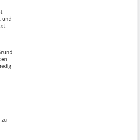
t
, und
et.
 Grund
kten
nedig
 zu