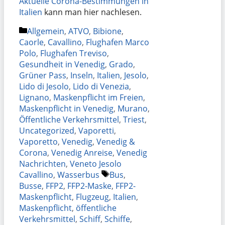
Aktuelle Corona-Bestimmungen in
Italien
kann man hier nachlesen.
Kategorien
Allgemein
,
ATVO
,
Bibione
,
Caorle
,
Cavallino
,
Flughafen Marco
Polo
,
Flughafen Treviso
,
Gesundheit in Venedig
,
Grado
,
Grüner Pass
,
Inseln
,
Italien
,
Jesolo
,
Lido di Jesolo
,
Lido di Venezia
,
Lignano
,
Maskenpflicht im Freien
,
Maskenpflicht in Venedig
,
Murano
,
Öffentliche Verkehrsmittel
,
Triest
,
Uncategorized
,
Vaporetti
,
Vaporetto
,
Venedig
,
Venedig &
Corona
,
Venedig Anreise
,
Venedig
Nachrichten
,
Veneto Jesolo
Schlagwörter
Cavallino
,
Wasserbus
Bus
,
Busse
,
FFP2
,
FFP2-Maske
,
FFP2-
Maskenpflicht
,
Flugzeug
,
Italien
,
Maskenpflicht
,
öffentliche
Verkehrsmittel
,
Schiff
,
Schiffe
,