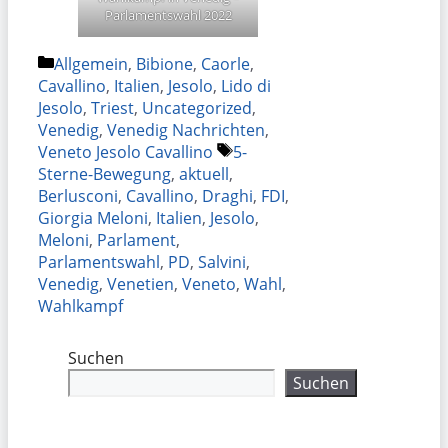
Parlamentswahl 2022
Kategorien
Allgemein
,
Bibione
,
Caorle
,
Cavallino
,
Italien
,
Jesolo
,
Lido di
Jesolo
,
Triest
,
Uncategorized
,
Venedig
,
Venedig Nachrichten
,
Schlagwörter
Veneto Jesolo Cavallino
5-
Sterne-Bewegung
,
aktuell
,
Berlusconi
,
Cavallino
,
Draghi
,
FDI
,
Giorgia Meloni
,
Italien
,
Jesolo
,
Meloni
,
Parlament
,
Parlamentswahl
,
PD
,
Salvini
,
Venedig
,
Venetien
,
Veneto
,
Wahl
,
Wahlkampf
Suchen
Suchen