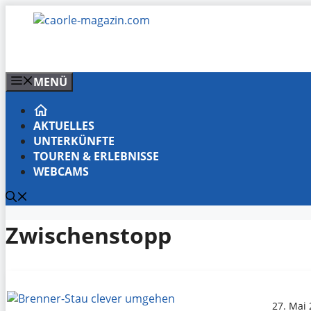
Zum
Inhalt
springen
MENÜ
AKTUELLES
UNTERKÜNFTE
TOUREN & ERLEBNISSE
WEBCAMS
Zwischenstopp
27. Mai