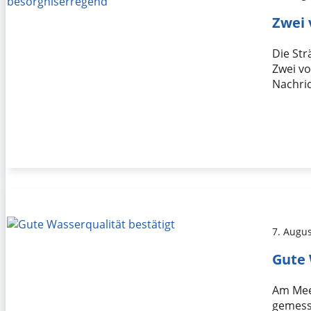
Zwei 
Die Str
Zwei vo
Nachric
7. Augu
Gute 
Am Mee
gemesse