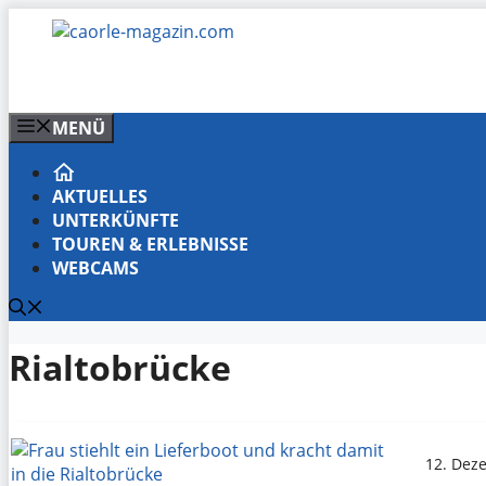
Zum
Inhalt
springen
MENÜ
AKTUELLES
UNTERKÜNFTE
TOUREN & ERLEBNISSE
WEBCAMS
Rialtobrücke
12. Dez