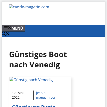
Zum
Inhalt
springen
MENÜ
Günstiges Boot
nach Venedig
17. Mai
jesolo-
2022
magazin.com
Günstig von Punta