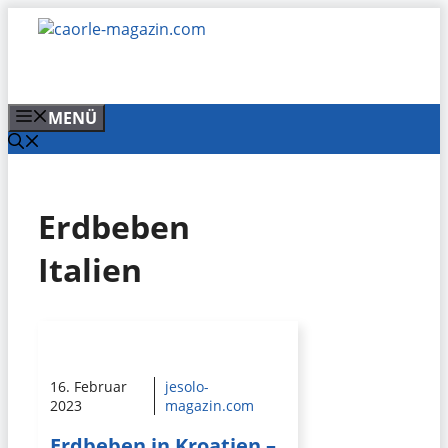
Zum
Inhalt
springen
MENÜ
Erdbeben
Italien
16. Februar
jesolo-
2023
magazin.com
Erdbeben in Kroatien –