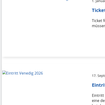
1. Janua
Ticke
Ticket
müssen
17. Sep
Eintr
Eintrit
eine de