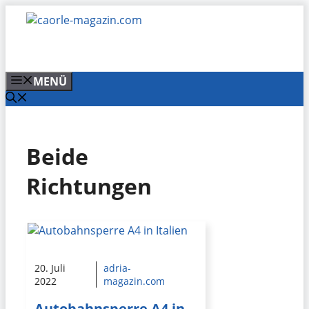
Zum
Inhalt
springen
MENÜ
Beide
Richtungen
20. Juli
adria-
2022
magazin.com
Autobahnsperre A4 in