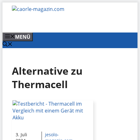
Zum
Inhalt
springen
MENÜ
Alternative zu
Thermacell
3. Juli
jesolo-