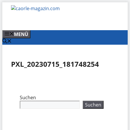
Zum
Inhalt
springen
MENÜ
PXL_20230715_181748254
Suchen
Suchen