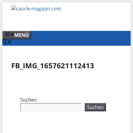
Zum
Inhalt
springen
MENÜ
FB_IMG_1657621112413
Suchen
Suchen