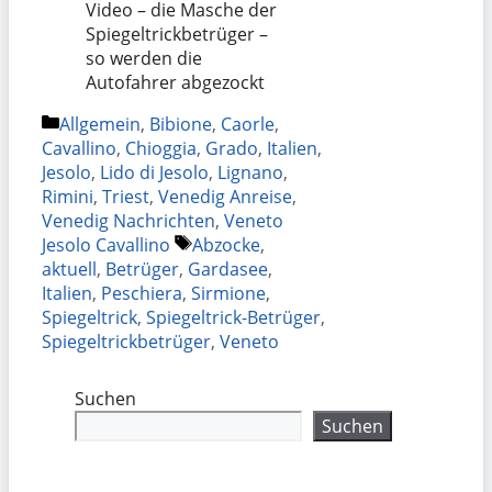
Video – die Masche der
Spiegeltrickbetrüger –
so werden die
Autofahrer abgezockt
Kategorien
Allgemein
,
Bibione
,
Caorle
,
Cavallino
,
Chioggia
,
Grado
,
Italien
,
Jesolo
,
Lido di Jesolo
,
Lignano
,
Rimini
,
Triest
,
Venedig Anreise
,
Venedig Nachrichten
,
Veneto
Schlagwörter
Jesolo Cavallino
Abzocke
,
aktuell
,
Betrüger
,
Gardasee
,
Italien
,
Peschiera
,
Sirmione
,
Spiegeltrick
,
Spiegeltrick-Betrüger
,
Spiegeltrickbetrüger
,
Veneto
Suchen
Suchen