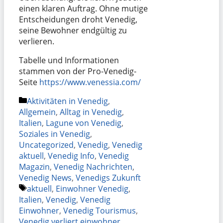
einen klaren Auftrag. Ohne mutige
Entscheidungen droht Venedig,
seine Bewohner endgültig zu
verlieren.
Tabelle und Informationen
stammen von der Pro-Venedig-
Seite
https://www.venessia.com/
Kategorien
Aktivitäten in Venedig
,
Allgemein
,
Alltag in Venedig
,
Italien
,
Lagune von Venedig
,
Soziales in Venedig
,
Uncategorized
,
Venedig
,
Venedig
aktuell
,
Venedig Info
,
Venedig
Magazin
,
Venedig Nachrichten
,
Venedig News
,
Venedigs Zukunft
Schlagwörter
aktuell
,
Einwohner Venedig
,
Italien
,
Venedig
,
Venedig
Einwohner
,
Venedig Tourismus
,
Venedig verliert einwohner
,