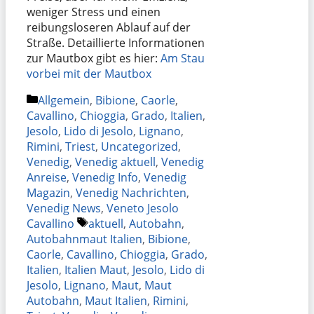
weniger Stress und einen
reibungsloseren Ablauf auf der
Straße. Detaillierte Informationen
zur Mautbox gibt es hier:
Am Stau
vorbei mit der Mautbox
Kategorien
Allgemein
,
Bibione
,
Caorle
,
Cavallino
,
Chioggia
,
Grado
,
Italien
,
Jesolo
,
Lido di Jesolo
,
Lignano
,
Rimini
,
Triest
,
Uncategorized
,
Venedig
,
Venedig aktuell
,
Venedig
Anreise
,
Venedig Info
,
Venedig
Magazin
,
Venedig Nachrichten
,
Venedig News
,
Veneto Jesolo
Schlagwörter
Cavallino
aktuell
,
Autobahn
,
Autobahnmaut Italien
,
Bibione
,
Caorle
,
Cavallino
,
Chioggia
,
Grado
,
Italien
,
Italien Maut
,
Jesolo
,
Lido di
Jesolo
,
Lignano
,
Maut
,
Maut
Autobahn
,
Maut Italien
,
Rimini
,